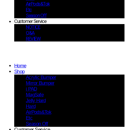
AirPods&Tok
Etc
Season Off
Customer Service
NOTICE
Q&A
REVIEW
Home
Shop
Acrylic Bumper
Mirror Bumper
i PAD
MagSafe
Jelly Hard
Hard
AirPods&Tok
Etc
Season Off
Customer Service