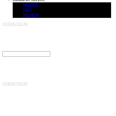
NOTICE
Q&A
REVIEW
VOIDMUSEUM
Search
검색
Log In
로그인
Cart
장바구니
VOIDMUSEUM