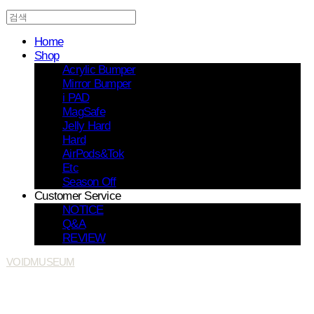
Home
Shop
Acrylic Bumper
Mirror Bumper
i PAD
MagSafe
Jelly Hard
Hard
AirPods&Tok
Etc
Season Off
Customer Service
NOTICE
Q&A
REVIEW
VOIDMUSEUM