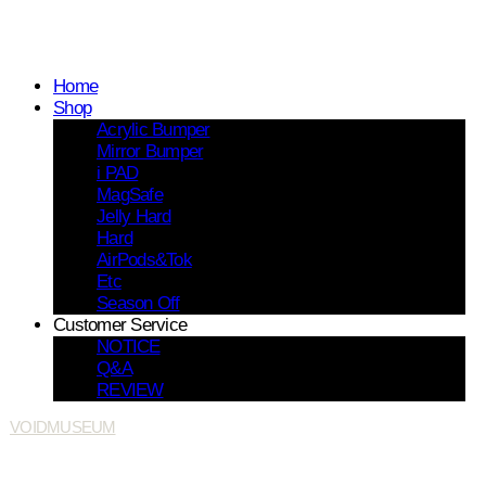
Home
Shop
Acrylic Bumper
Mirror Bumper
i PAD
MagSafe
Jelly Hard
Hard
AirPods&Tok
Etc
Season Off
Customer Service
NOTICE
Q&A
REVIEW
VOIDMUSEUM