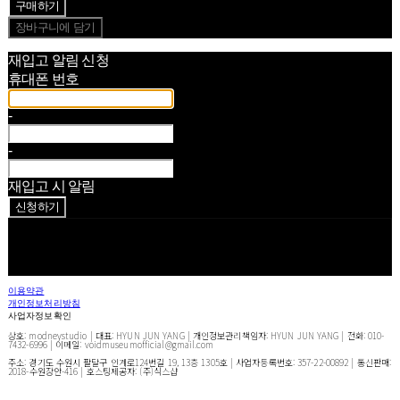
구매하기
장바구니에 담기
재입고 알림 신청
휴대폰 번호
-
-
재입고 시 알림
신청하기
페이스북
카카오톡
네이버 블로그
이용약관
개인정보처리방침
사업자정보확인
상호: modneystudio | 대표: HYUN JUN YANG | 개인정보관리책임자: HYUN JUN YANG | 전화: 010-
7432-6996 | 이메일: voidmuseumofficial@gmail.com
주소: 경기도 수원시 팔달구 인계로124번길 19, 13층 1305호 | 사업자등록번호:
357-22-00892
| 통신판매:
2018-수원장안-416
| 호스팅제공자: (주)식스샵