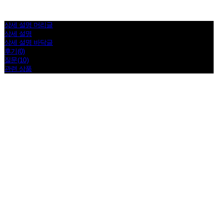
상세 설명 머리글
상세 설명
상세 설명 바닥글
후기(0)
질문(10)
관련 상품
*아크릴 케이스 후면 보호 필름지가 붙어있습니다. 스크래치 또는 기스가 아니며 필름지 제거시 깨끗하
게 사용 가능합니다*