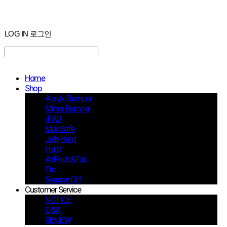
LOG IN
로그인
Home
Shop
Acrylic Bumper
Mirror Bumper
i PAD
MagSafe
Jelly Hard
Hard
AirPods&Tok
Etc
Season Off
Customer Service
NOTICE
Q&A
REVIEW