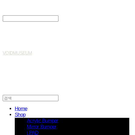
Search
검색
Log In
로그인
Cart
장바구니
VOIDMUSEUM
Home
Shop
Acrylic Bumper
Mirror Bumper
i PAD