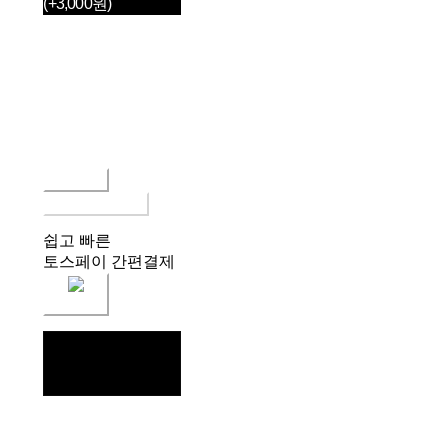
(+3,000원)
품절된 상품입니다.
주문 수량
0개
총 상품 금액
0원
구매하기
장바구니에 담기
쉽고 빠른
토스페이 간편결제
구매하기
페이스북
카카오톡
네이버 블로그