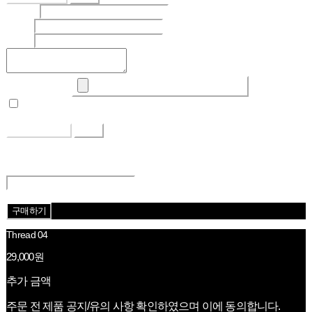
Subject
Writer
Email
Upload Image
Set secret
Return To Post
Save
Edit
Delete
Return To List
Return
구매하기
Thread 04
29,000원
추가 금액
주문 전 제품 공지/유의 사항 확인하였으며 이에 동의합니다.