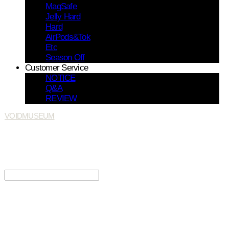
MagSafe
Jelly Hard
Hard
AirPods&Tok
Etc
Season Off
Customer Service
NOTICE
Q&A
REVIEW
VOIDMUSEUM
Search
검색
Log In
로그인
Cart
장바구니