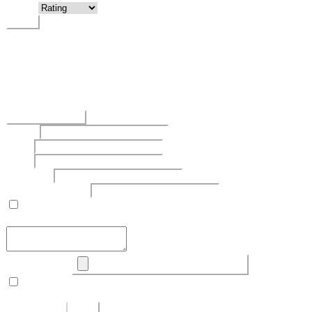
Rating
SAVE
Return To List
No Questions Have Been Created.
POST QUESTION
Subject
Writer
Email
Password
Confirm Password
개인정보 수집 및 이용
에 동의합니다.
Upload Image
Set secret
Return To List
Save